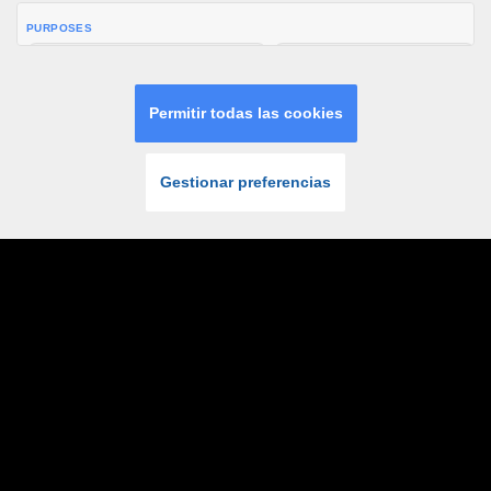
INICIAR
ÚNETE
SESIÓN