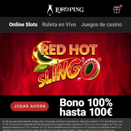
Online Slots
Ruleta en Vivo
Juegos de casino
Se abona automáticamente al depositar. Se puede solicitar la cancelación. Depósito mínimo: €10, Bonificación máx.
€100. DG de 60x la cantidad de la bonificación (las tragamonedas cuentan un 100% y los otros juegos un 10%). La
apuesta máxima es el 10% (mínimo €0,10) de la cantidad de la bonificación o €5 (se aplica la cantidad menor). Es
necesario solicitar los bonos antes de utilizar los fondos depositados. Sujeto a la
política de bonificaciones.