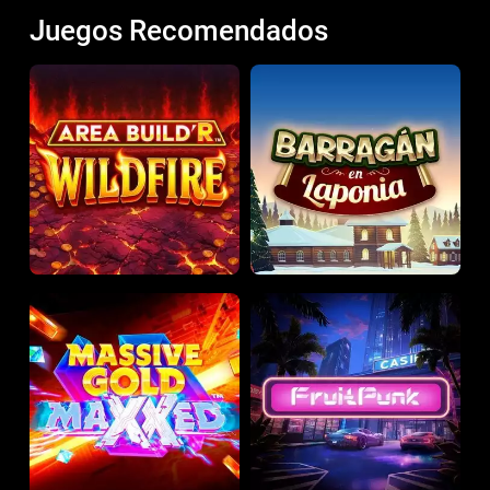
Juegos Recomendados