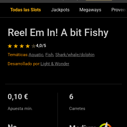
Todas las Slots
Jackpots
Megaways
Provee
Reel Em In! A bit Fishy
4,0
/5
Temáticas:
Aquatic
,
Fish
,
Shark/whale/dolphin
Desarrollado por:
Light & Wonder
0,10 €
6
Apuesta mín.
Carretes