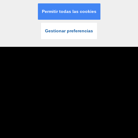
INICIAR
ÚNETE
SESIÓN