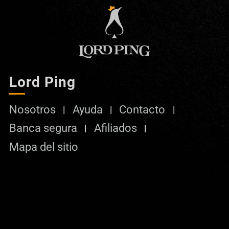
Lord Ping
Nosotros
Ayuda
Contacto
Banca segura
Afiliados
Mapa del sitio