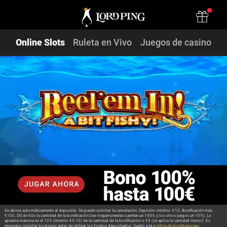
Online Slots
Ruleta en Vivo
Juegos de casino
Se abona automáticamente al depositar. Se puede solicitar la cancelación. Depósito mínimo: €10, Bonificación máx.
€100. DG de 60x la cantidad de la bonificación (las tragamonedas cuentan un 100% y los otros juegos un 10%). La
apuesta máxima es el 10% (mínimo €0,10) de la cantidad de la bonificación o €5 (se aplica la cantidad menor). Es
necesario solicitar los bonos antes de utilizar los fondos depositados. Sujeto a la
política de bonificaciones.