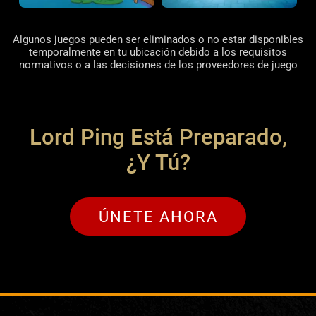
Algunos juegos pueden ser eliminados o no estar disponibles
temporalmente en tu ubicación debido a los requisitos
normativos o a las decisiones de los proveedores de juego
Lord Ping Está Preparado,
¿y Tú?
ÚNETE AHORA