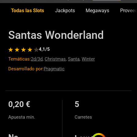
Todas las Slots
Jackpots
Megaways
Provee
Santas Wonderland
4,1
/5
Temáticas:
2d/3d
,
Christmas
,
Santa
,
Winter
Desarrollado por:
Pragmatic
0,20 €
5
Apuesta mín.
Carretes