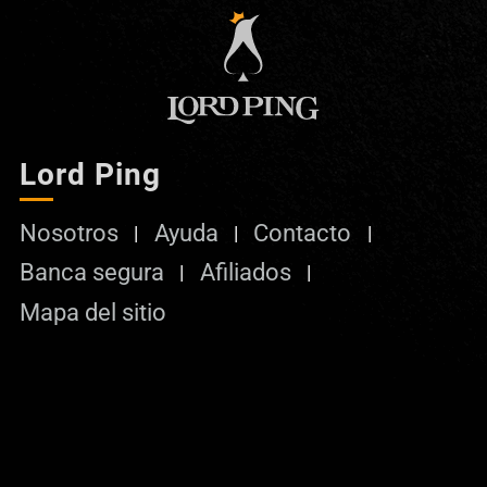
Lord Ping
Nosotros
Ayuda
Contacto
Banca segura
Afiliados
Mapa del sitio