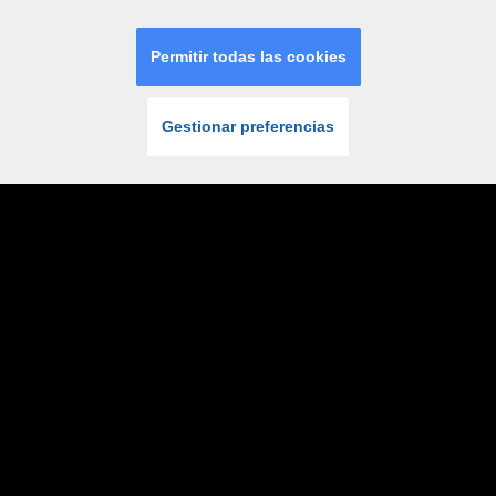
INICIAR
ÚNETE
SESIÓN