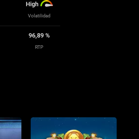
High
Volatilidad
96,89 %
RTP