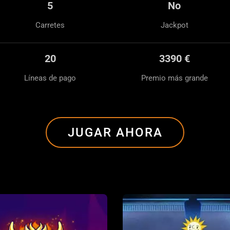
5
No
Carretes
Jackpot
20
3390 €
Líneas de pago
Premio más grande
JUGAR AHORA