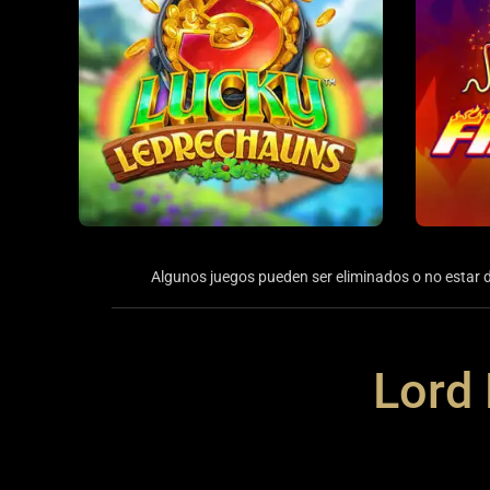
Algunos juegos pueden ser eliminados o no estar d
Lord 