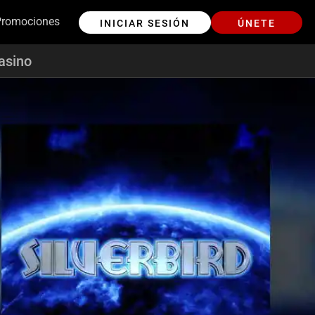
Promociones
INICIAR SESIÓN
ÚNETE
asino