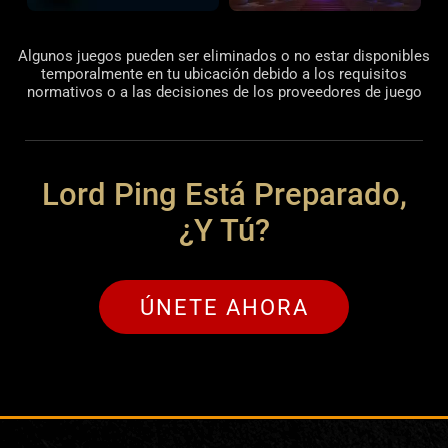
Algunos juegos pueden ser eliminados o no estar disponibles
temporalmente en tu ubicación debido a los requisitos
normativos o a las decisiones de los proveedores de juego
Lord Ping Está Preparado,
¿y Tú?
ÚNETE AHORA