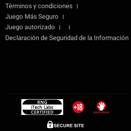
Términos y condiciones
Juego Más Seguro
Juego autorizado
Declaración de Seguridad de la Información