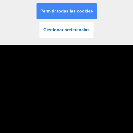
INICIAR
ÚNETE
SESIÓN