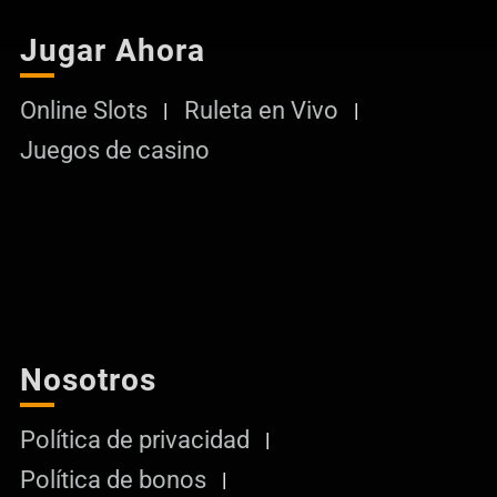
Jugar Ahora
Online Slots
Ruleta en Vivo
Juegos de casino
Nosotros
Política de privacidad
Política de bonos