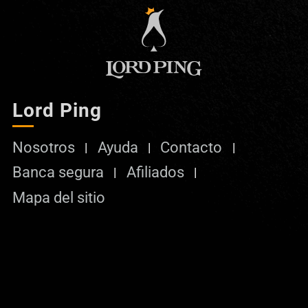
Lord Ping
Nosotros
Ayuda
Contacto
Banca segura
Afiliados
Mapa del sitio