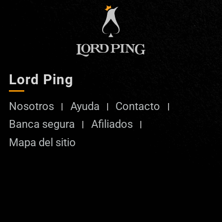
Lord Ping
Nosotros
Ayuda
Contacto
Banca segura
Afiliados
Mapa del sitio