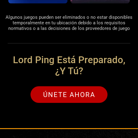
Algunos juegos pueden ser eliminados o no estar disponibles
temporalmente en tu ubicación debido a los requisitos
normativos o a las decisiones de los proveedores de juego
Lord Ping Está Preparado,
¿y Tú?
ÚNETE AHORA