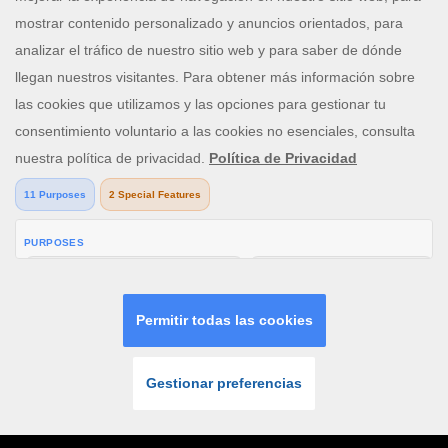
INICIAR
ÚNETE
SESIÓN