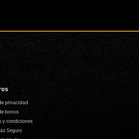
ros
 de privacidad
 de bonos
 y condiciones
ás Seguro