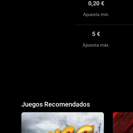
0,20 €
Apuesta mín.
5 €
Apuesta máx.
Juegos Recomendados