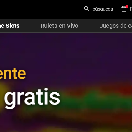
búsqueda
ne Slots
Ruleta en Vivo
Juegos de c