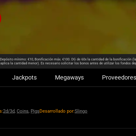
 Depósito mínimo: €10, Bonificación máx. €100. DG de 60x la cantidad de la bonificación 
aplica la cantidad menor). Es necesario solicitar los bonos antes de utilizar los fondos de
Jackpots
Megaways
Proveedore
s:
2d/3d
,
Coins
,
Pigs
Desarrollado por:
Slingo