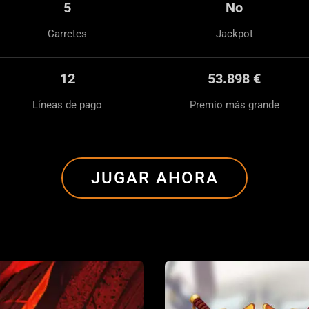
5
No
Carretes
Jackpot
12
53.898 €
Líneas de pago
Premio más grande
JUGAR AHORA