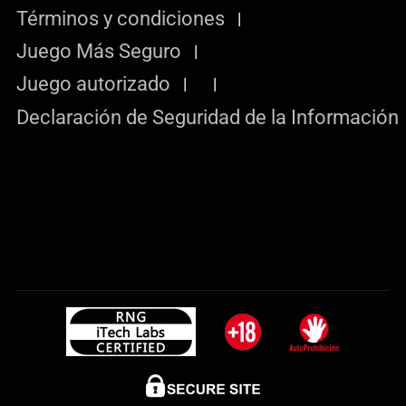
Términos y condiciones
Juego Más Seguro
Juego autorizado
Declaración de Seguridad de la Información