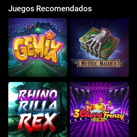
Juegos Recomendados