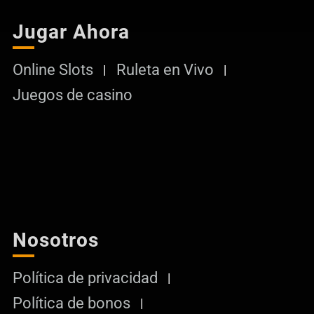
Jugar Ahora
Online Slots
Ruleta en Vivo
Juegos de casino
Nosotros
Política de privacidad
Política de bonos