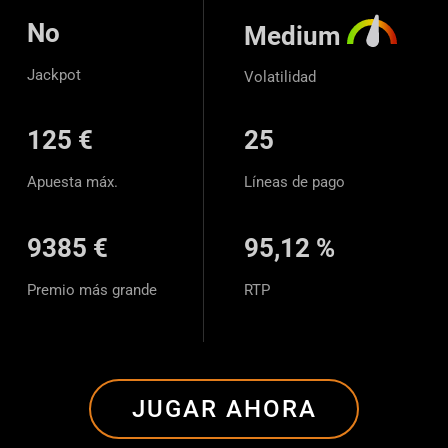
No
Medium
Jackpot
Volatilidad
125 €
25
Apuesta máx.
Líneas de pago
9385 €
95,12 %
Premio más grande
RTP
JUGAR AHORA