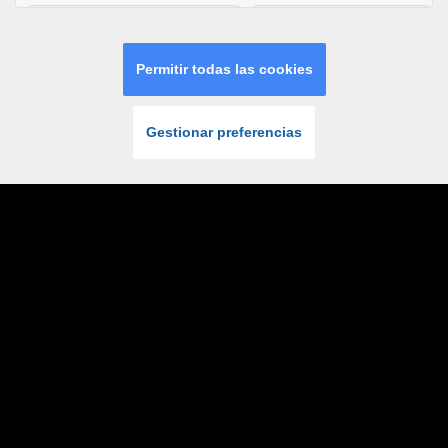
INICIAR
ÚNETE
SESIÓN