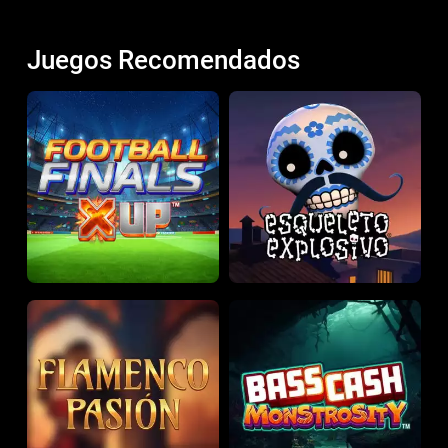
Juegos Recomendados