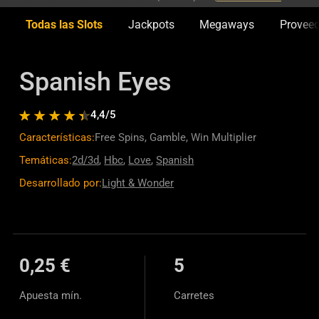
Todas las Slots
Jackpots
Megaways
Provee
Spanish Eyes
4,4
/5
Características:
Free Spins, Gamble, Win Multiplier
Temáticas:
2d/3d
,
Hbc
,
Love
,
Spanish
Desarrollado por:
Light & Wonder
0,25 €
5
Apuesta mín.
Carretes