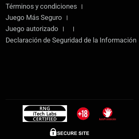
Términos y condiciones
Juego Más Seguro
Juego autorizado
Declaración de Seguridad de la Información