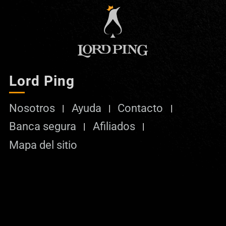
Lord Ping
Nosotros
Ayuda
Contacto
Banca segura
Afiliados
Mapa del sitio