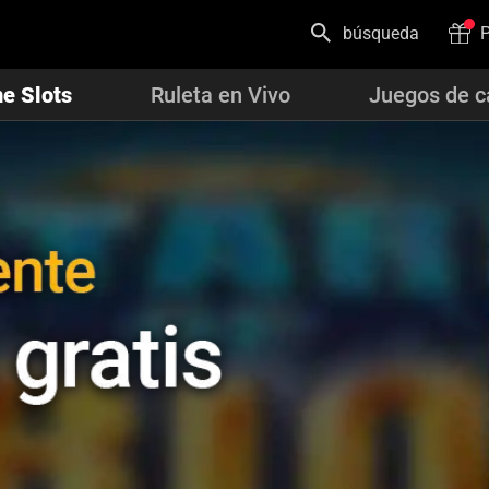
búsqueda
ne Slots
Ruleta en Vivo
Juegos de c