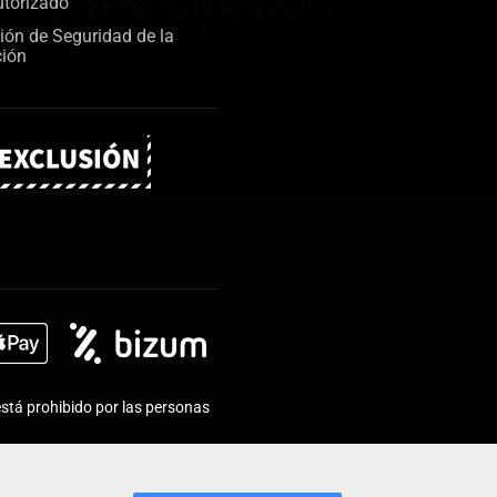
utorizado
ión de Seguridad de la
ción