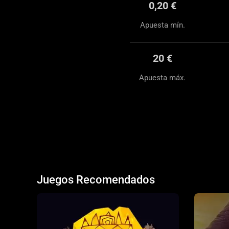
0,20 €
Apuesta mín.
20 €
Apuesta máx.
Juegos Recomendados