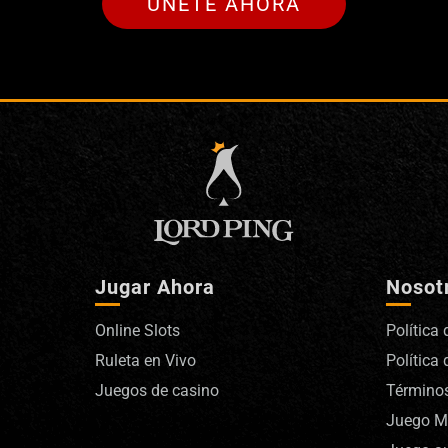
ÚNETE AHORA
Jugar Ahora
Nosot
Online Slots
Política
Ruleta en Vivo
Política
Juegos de casino
Términos
Juego M