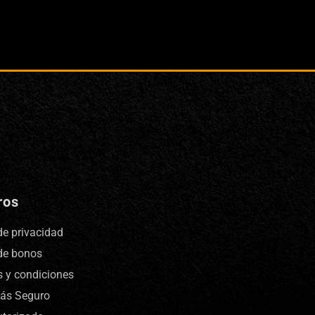
ros
 de privacidad
 de bonos
 y condiciones
ás Seguro