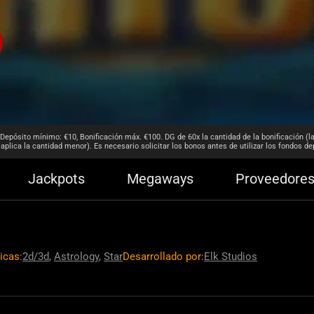
 Depósito mínimo: €10, Bonificación máx. €100. DG de 60x la cantidad de la bonificación 
aplica la cantidad menor). Es necesario solicitar los bonos antes de utilizar los fondos de
Jackpots
Megaways
Proveedore
icas:
2d/3d
,
Astrology
,
Star
Desarrollado por:
Elk Studios