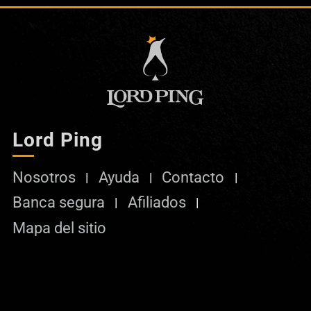
Lord Ping
Nosotros
Ayuda
Contacto
Banca segura
Afiliados
Mapa del sitio