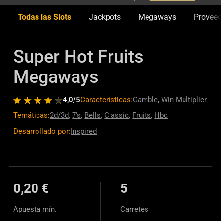
Todas las Slots
Jackpots
Megaways
Provee
Super Hot Fruits
Megaways
4,0
/5
Características:
Gamble, Win Multiplier
Temáticas:
2d/3d
,
7's
,
Bells
,
Classic
,
Fruits
,
Hbc
Desarrollado por:
Inspired
0,20 €
5
Apuesta mín.
Carretes