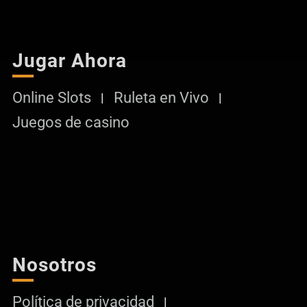
Jugar Ahora
Online Slots
Ruleta en Vivo
Juegos de casino
Nosotros
Política de privacidad