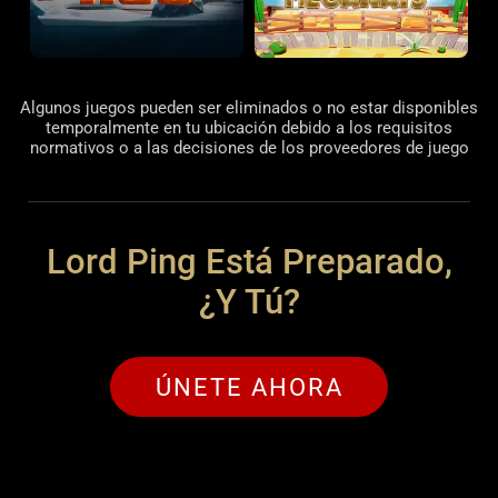
Algunos juegos pueden ser eliminados o no estar disponibles
temporalmente en tu ubicación debido a los requisitos
normativos o a las decisiones de los proveedores de juego
Lord Ping Está Preparado,
¿y Tú?
ÚNETE AHORA