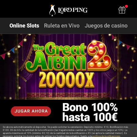
Online Slots
Ruleta en Vivo
Juegos de casino
Se abona automáticamente al depositar. Se puede solicitar la cancelación. Depósito mínimo: €10, Bonificación máx.
€100. DG de 60x la cantidad de la bonificación (las tragamonedas cuentan un 100% y los otros juegos un 10%). La
apuesta máxima es el 10% (mínimo €0,10) de la cantidad de la bonificación o €5 (se aplica la cantidad menor). Es
necesario solicitar los bonos antes de utilizar los fondos depositados. Sujeto a la
política de bonificaciones.