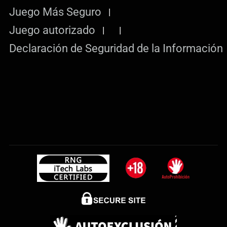
Juego Más Seguro
Juego autorizado
Declaración de Seguridad de la Información