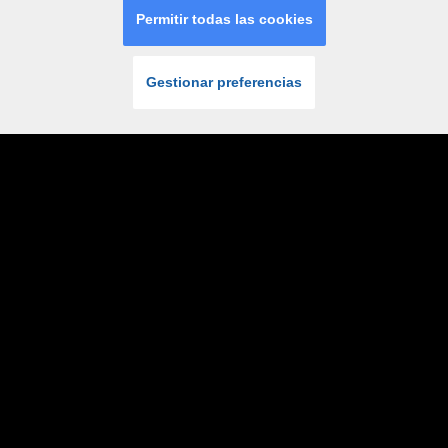
INICIAR
ÚNETE
SESIÓN
V: 2.2.0 All rights reserved. January 2020