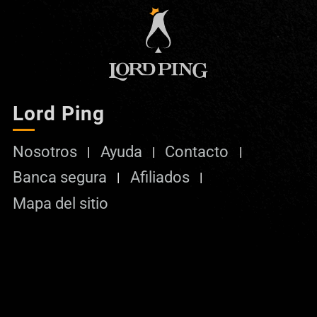
Lord Ping
Nosotros
Ayuda
Contacto
Banca segura
Afiliados
Mapa del sitio