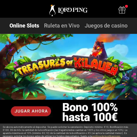
Online Slots
Ruleta en Vivo
Juegos de casino
Se abona automáticamente al depositar. Se puede solicitar la cancelación. Depósito mínimo: €10, Bonificación máx.
€100. DG de 60x la cantidad de la bonificación (las tragamonedas cuentan un 100% y los otros juegos un 10%). La
apuesta máxima es el 10% (mínimo €0,10) de la cantidad de la bonificación o €5 (se aplica la cantidad menor). Es
necesario solicitar los bonos antes de utilizar los fondos depositados. Sujeto a la
política de bonificaciones.