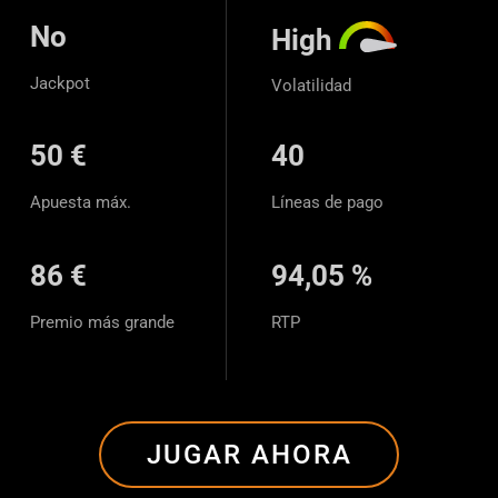
No
High
Jackpot
Volatilidad
50 €
40
Apuesta máx.
Líneas de pago
86 €
94,05 %
Premio más grande
RTP
JUGAR AHORA