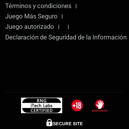
Términos y condiciones
Juego Más Seguro
Juego autorizado
Declaración de Seguridad de la Información