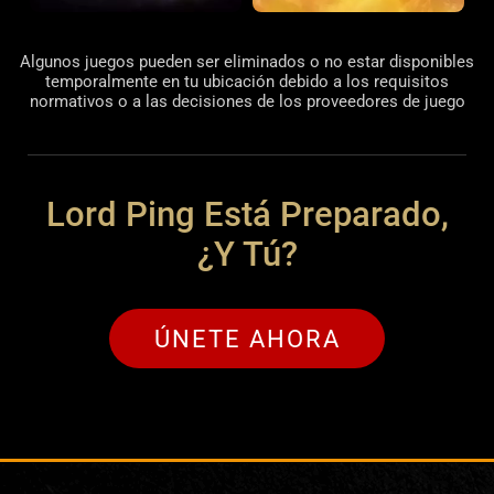
Algunos juegos pueden ser eliminados o no estar disponibles
temporalmente en tu ubicación debido a los requisitos
normativos o a las decisiones de los proveedores de juego
Lord Ping Está Preparado,
¿y Tú?
ÚNETE AHORA