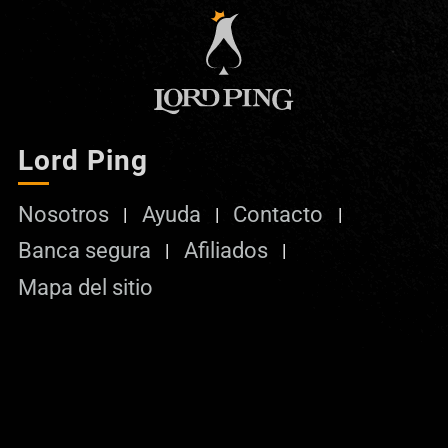
Lord Ping
Nosotros
Ayuda
Contacto
Banca segura
Afiliados
Mapa del sitio