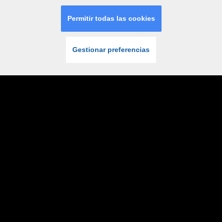
INICIAR
ÚNETE
SESIÓN