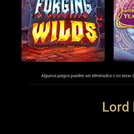
Algunos juegos pueden ser eliminados o no estar d
Lord 