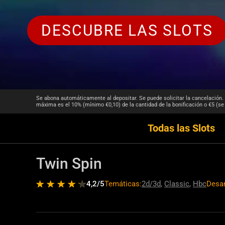
DESCUBRE LAS SLOTS
Se abona automáticamente al depositar. Se puede solicitar la cancelación.
máxima es el 10% (mínimo €0,10) de la cantidad de la bonificación o €5 (se 
Todas las Slots
Twin Spin
4,2
/5
Temáticas:
2d/3d
,
Classic
,
Hbc
Desar