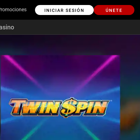
Promociones
INICIAR SESIÓN
ÚNETE
asino