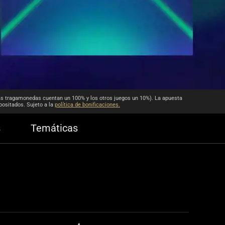
(las tragamonedas cuentan un 100% y los otros juegos un 10%). La apuesta
positados. Sujeto a la
política de bonificaciones.
s
Temáticas