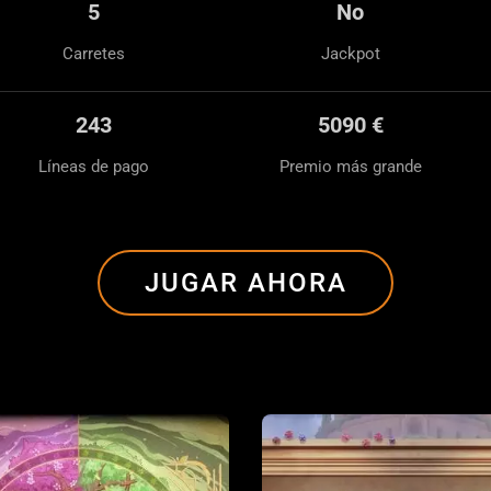
5
No
Carretes
Jackpot
243
5090 €
Líneas de pago
Premio más grande
JUGAR AHORA