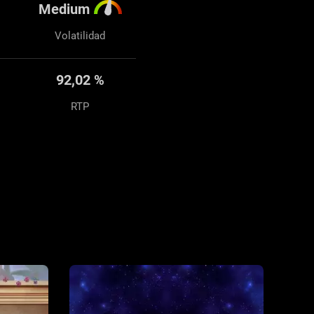
Medium
Volatilidad
92,02 %
RTP