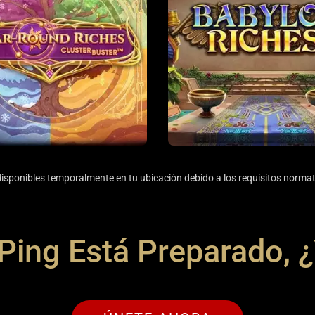
isponibles temporalmente en tu ubicación debido a los requisitos normati
Ping Está Preparado, 