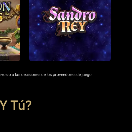
vos o a las decisiones de los proveedores de juego
¿y Tú?