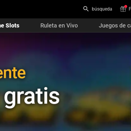
búsqueda
ne Slots
Ruleta en Vivo
Juegos de c