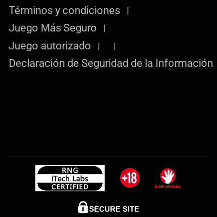
Términos y condiciones
Juego Más Seguro
Juego autorizado
Declaración de Seguridad de la Información