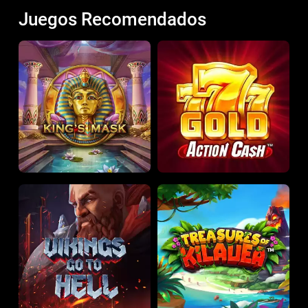
Juegos Recomendados