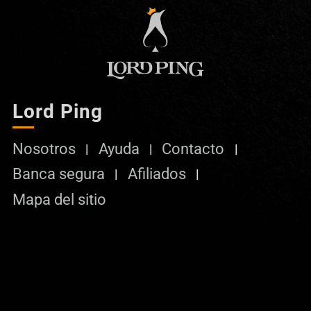
Lord Ping
Nosotros
Ayuda
Contacto
Banca segura
Afiliados
Mapa del sitio