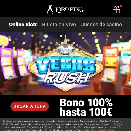
Online Slots
Ruleta en Vivo
Juegos de casino
Se abona automáticamente al depositar. Se puede solicitar la cancelación. Depósito mínimo: €10, Bonificación máx.
€100. DG de 60x la cantidad de la bonificación (las tragamonedas cuentan un 100% y los otros juegos un 10%). La
apuesta máxima es el 10% (mínimo €0,10) de la cantidad de la bonificación o €5 (se aplica la cantidad menor). Es
necesario solicitar los bonos antes de utilizar los fondos depositados. Sujeto a la
política de bonificaciones.