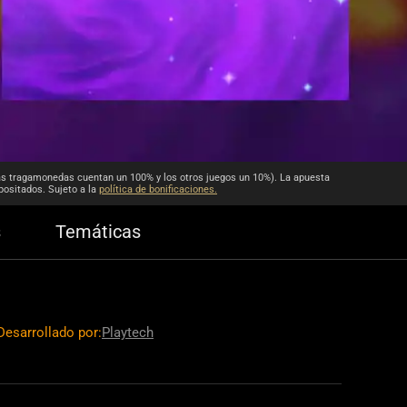
(las tragamonedas cuentan un 100% y los otros juegos un 10%). La apuesta
positados. Sujeto a la
política de bonificaciones.
s
Temáticas
Desarrollado por:
Playtech