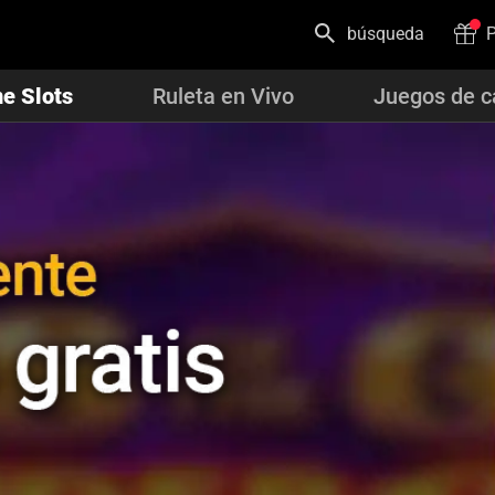
búsqueda
ne Slots
Ruleta en Vivo
Juegos de c