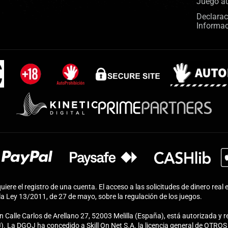
Juego a
Declarac
Informa