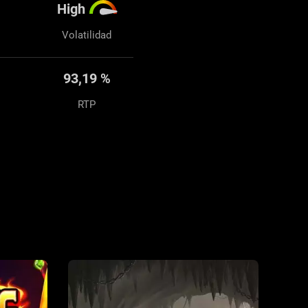
High
Volatilidad
93,19 %
RTP