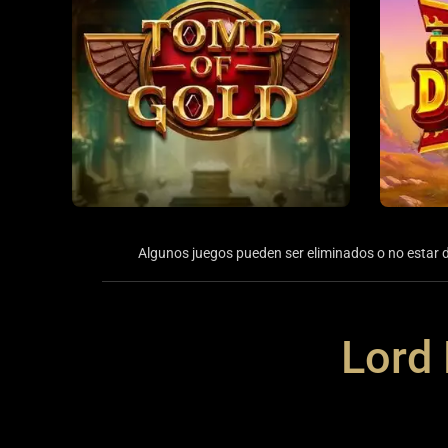
Algunos juegos pueden ser eliminados o no estar d
Lord 