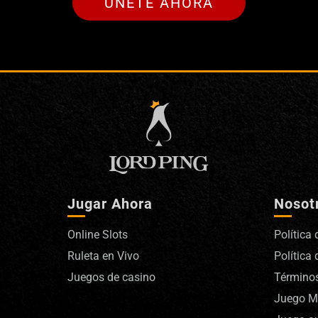
ÚNETE AHORA
Jugar Ahora
Nosot
Online Slots
Política
Ruleta en Vivo
Política
Juegos de casino
Términos
Juego M