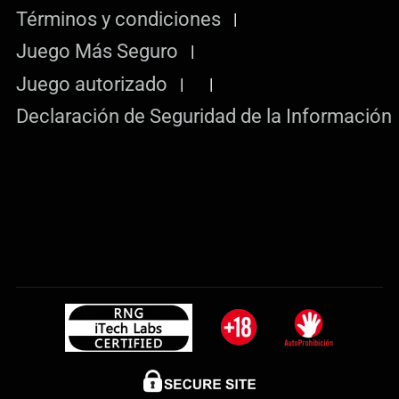
Términos y condiciones
Juego Más Seguro
Juego autorizado
Declaración de Seguridad de la Información