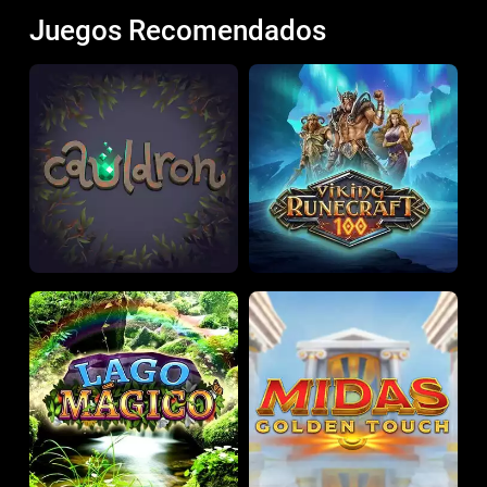
Juegos Recomendados