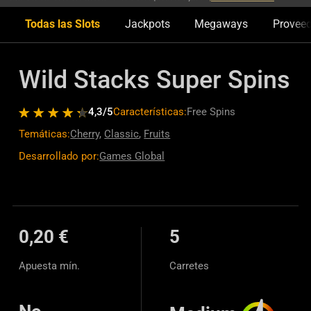
Todas las Slots
Jackpots
Megaways
Provee
Wild Stacks Super Spins
4,3
/5
Características:
Free Spins
Temáticas:
Cherry
,
Classic
,
Fruits
Desarrollado por:
Games Global
0,20 €
5
Apuesta mín.
Carretes