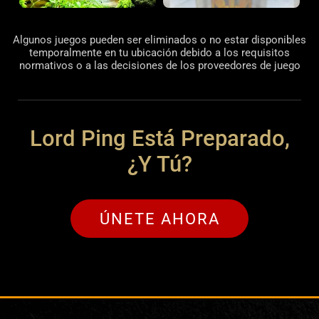
Algunos juegos pueden ser eliminados o no estar disponibles
temporalmente en tu ubicación debido a los requisitos
normativos o a las decisiones de los proveedores de juego
Lord Ping Está Preparado,
¿y Tú?
ÚNETE AHORA