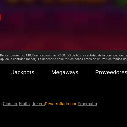
 Depósito mínimo: €10, Bonificación máx. €100. DG de 60x la cantidad de la bonificación 
aplica la cantidad menor). Es necesario solicitar los bonos antes de utilizar los fondos de
Jackpots
Megaways
Proveedore
s:
Classic
,
Fruits
,
Jokers
Desarrollado por:
Pragmatic