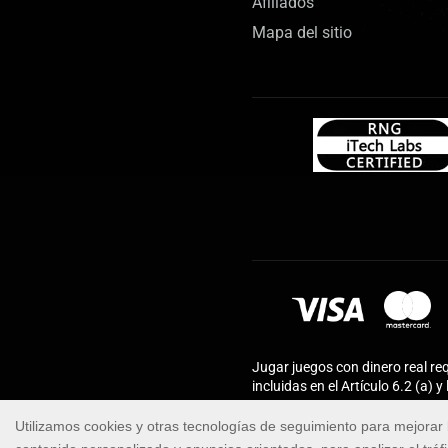
Afiliados
Mapa del sitio