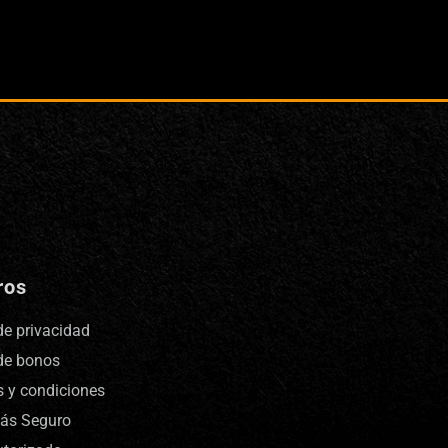
ros
 de privacidad
 de bonos
 y condiciones
ás Seguro