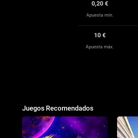
0,20 €
Apuesta mín.
10 €
Apuesta máx.
Juegos Recomendados