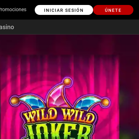
Promociones
INICIAR SESIÓN
ÚNETE
asino