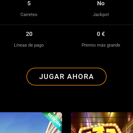
5
No
Carretes
Jackpot
20
0 €
Líneas de pago
Premio más grande
JUGAR AHORA