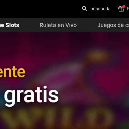
búsqueda
ne Slots
Ruleta en Vivo
Juegos de c