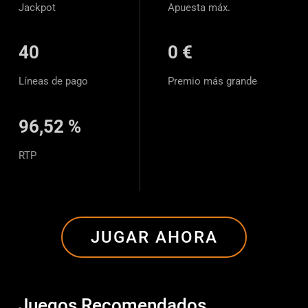
Jackpot
Apuesta máx.
40
0 €
Líneas de pago
Premio más grande
96,52 %
RTP
JUGAR AHORA
Juegos Recomendados