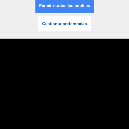
INICIAR
ÚNETE
SESIÓN
V: 2.2.0 All rights reserved. January 2020