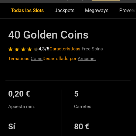
Todas las Slots
Jackpots
Megaways
Provee
40 Golden Coins
4,3
/5
Características:
Free Spins
Temáticas:
Coins
Desarrollado por:
Amusnet
0,20 €
5
Apuesta mín.
Carretes
Sí
80 €