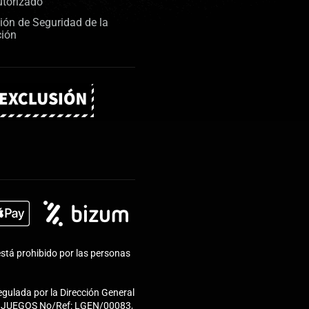
utorizado
ión de Seguridad de la
ción