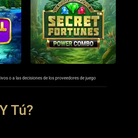
vos o a las decisiones de los proveedores de juego
¿y Tú?