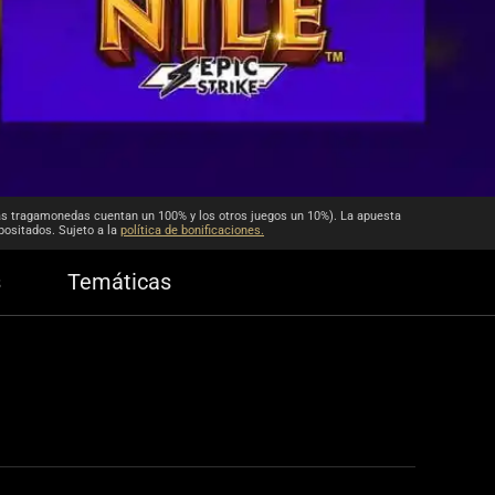
(las tragamonedas cuentan un 100% y los otros juegos un 10%). La apuesta
positados. Sujeto a la
política de bonificaciones.
s
Temáticas