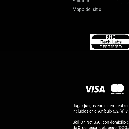
Afiliados
Mapa del sitio