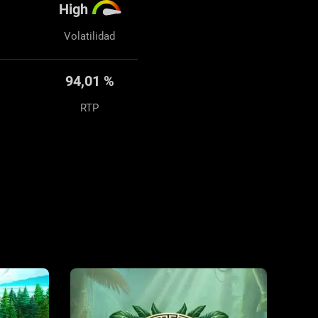
High
Volatilidad
94,01 %
RTP