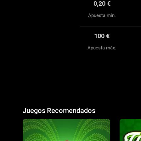
0,20 €
Apuesta mín.
100 €
Apuesta máx.
Juegos Recomendados