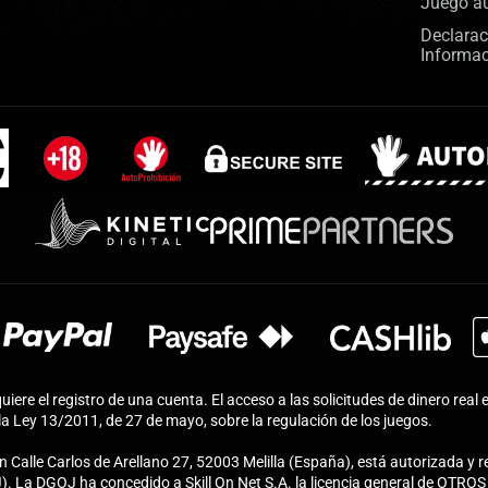
Juego a
Declarac
Informa