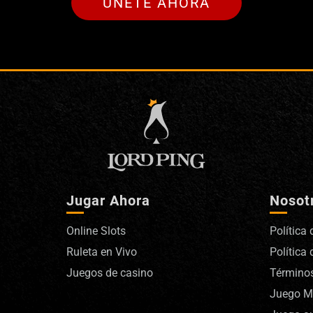
ÚNETE AHORA
Jugar Ahora
Nosot
Online Slots
Política
Ruleta en Vivo
Política
Juegos de casino
Términos
Juego M