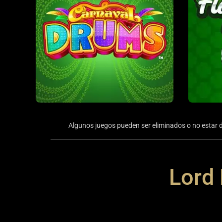
Algunos juegos pueden ser eliminados o no estar d
Lord 