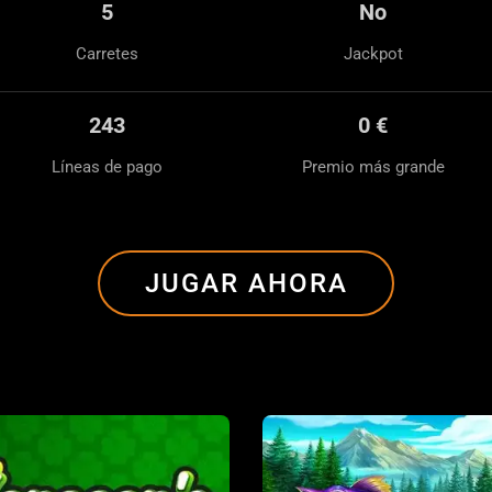
5
No
Carretes
Jackpot
243
0 €
Líneas de pago
Premio más grande
JUGAR AHORA