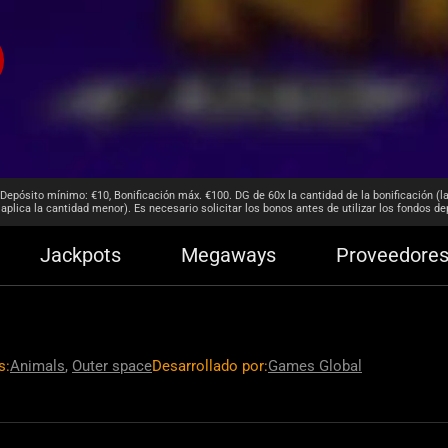
 Depósito mínimo: €10, Bonificación máx. €100. DG de 60x la cantidad de la bonificación 
aplica la cantidad menor). Es necesario solicitar los bonos antes de utilizar los fondos de
Jackpots
Megaways
Proveedore
s:
Animals
,
Outer space
Desarrollado por:
Games Global