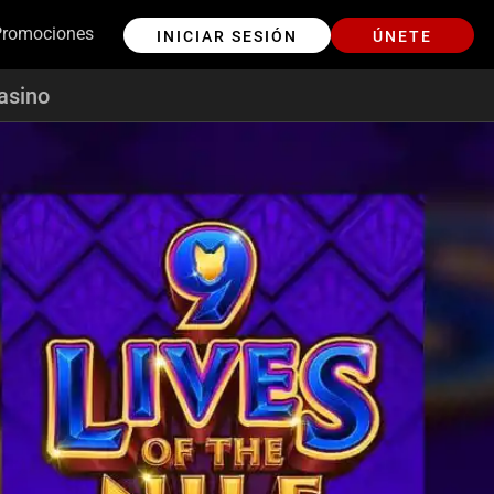
Promociones
INICIAR SESIÓN
ÚNETE
asino