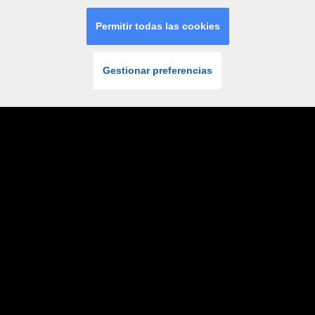
INICIAR
ÚNETE
SESIÓN