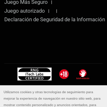
Juego Más Seguro
Juego autorizado
Declaración de Seguridad de la Información