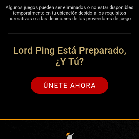
Algunos juegos pueden ser eliminados o no estar disponibles
temporalmente en tu ubicación debido a los requisitos
normativos o a las decisiones de los proveedores de juego
Lord Ping Está Preparado,
¿y Tú?
ÚNETE AHORA