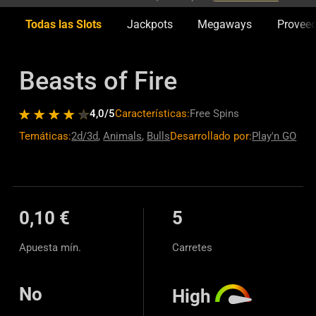
Todas las Slots
Jackpots
Megaways
Provee
Beasts of Fire
4,0
/5
Características:
Free Spins
Temáticas:
2d/3d
,
Animals
,
Bulls
Desarrollado por:
Play'n GO
0,10 €
5
Apuesta mín.
Carretes
No
High