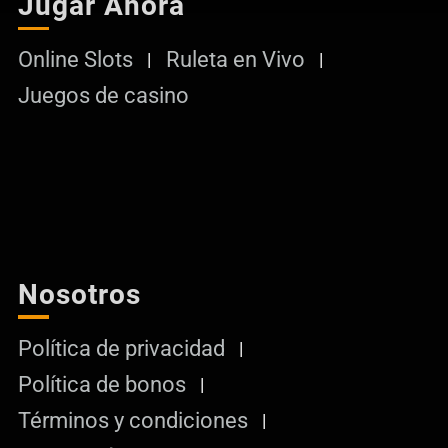
Jugar Ahora
Online Slots
Ruleta en Vivo
Juegos de casino
Nosotros
Política de privacidad
Política de bonos
Términos y condiciones