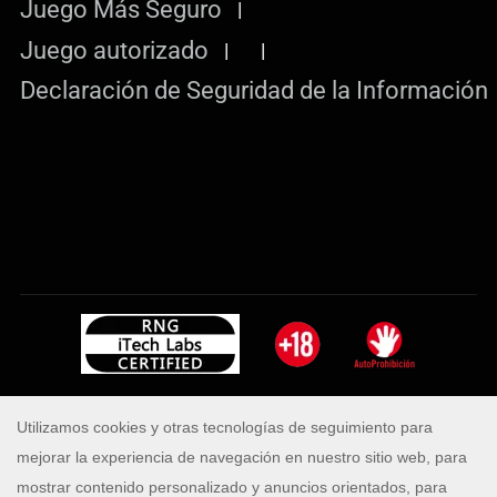
Juego Más Seguro
Juego autorizado
Declaración de Seguridad de la Información