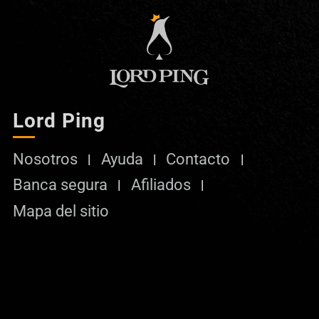
Lord Ping
Nosotros
Ayuda
Contacto
Banca segura
Afiliados
Mapa del sitio