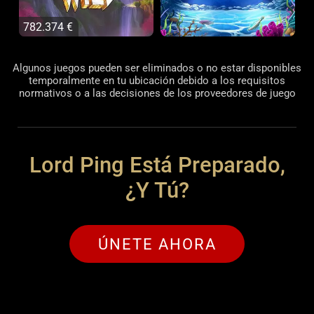
782.374 €
Algunos juegos pueden ser eliminados o no estar disponibles
temporalmente en tu ubicación debido a los requisitos
normativos o a las decisiones de los proveedores de juego
Lord Ping Está Preparado,
¿y Tú?
ÚNETE AHORA