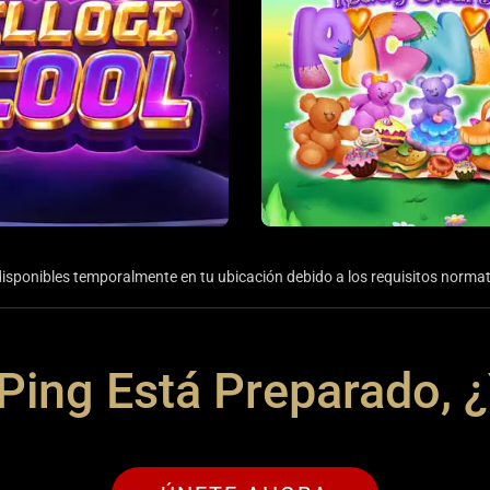
isponibles temporalmente en tu ubicación debido a los requisitos normati
Ping Está Preparado, 