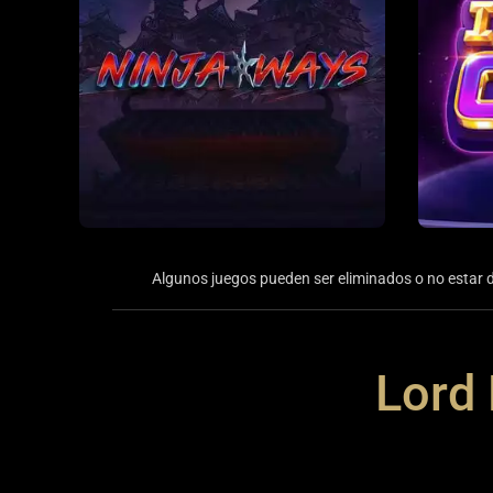
Algunos juegos pueden ser eliminados o no estar d
Lord 