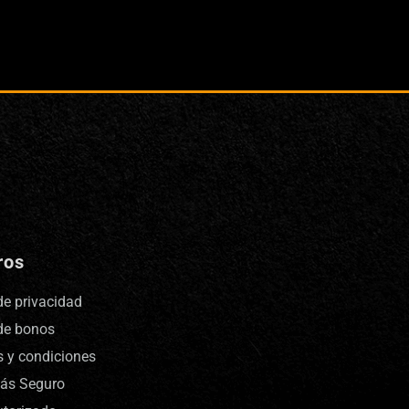
ros
 de privacidad
 de bonos
 y condiciones
ás Seguro