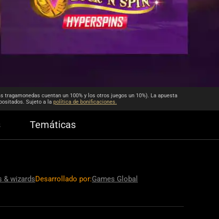
(las tragamonedas cuentan un 100% y los otros juegos un 10%). La apuesta
positados. Sujeto a la
política de bonificaciones.
s
Temáticas
s & wizards
Desarrollado por:
Games Global