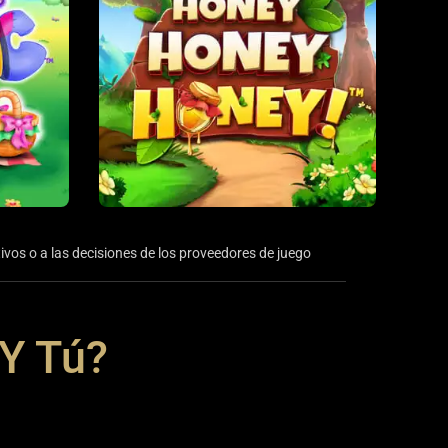
vos o a las decisiones de los proveedores de juego
¿y Tú?