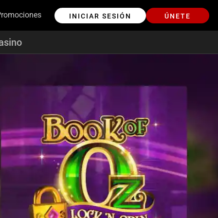
Promociones
INICIAR SESIÓN
ÚNETE
asino