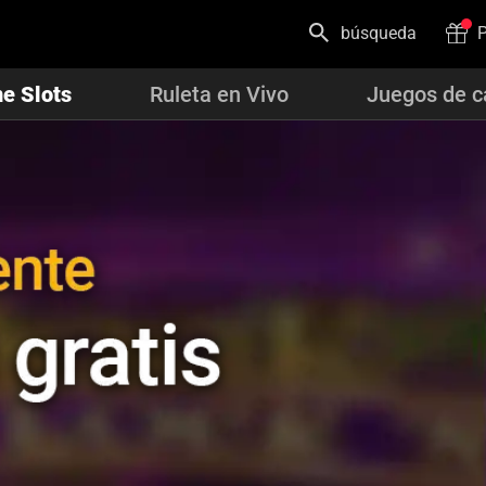
búsqueda
ne Slots
Ruleta en Vivo
Juegos de c