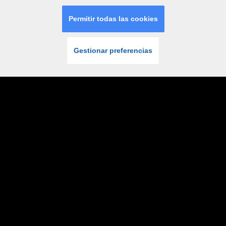
INICIAR
ÚNETE
SESIÓN