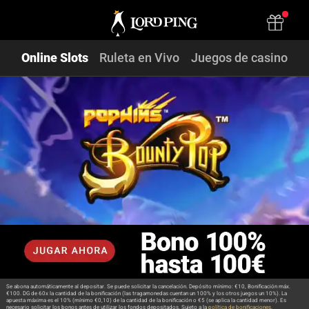
Online Slots
Ruleta en Vivo
Juegos de casino
Se abona automáticamente al depositar. Se puede solicitar la cancelación. Depósito mínimo: €10, Bonificación máx.
€100. DG de 60x la cantidad de la bonificación (las tragamonedas cuentan un 100% y los otros juegos un 10%). La
apuesta máxima es el 10% (mínimo €0,10) de la cantidad de la bonificación o €5 (se aplica la cantidad menor). Es
necesario solicitar los bonos antes de utilizar los fondos depositados. Sujeto a la
política de bonificaciones.