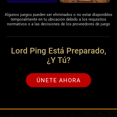
Algunos juegos pueden ser eliminados o no estar disponibles
temporalmente en tu ubicación debido a los requisitos
normativos o a las decisiones de los proveedores de juego
Lord Ping Está Preparado,
¿y Tú?
ÚNETE AHORA