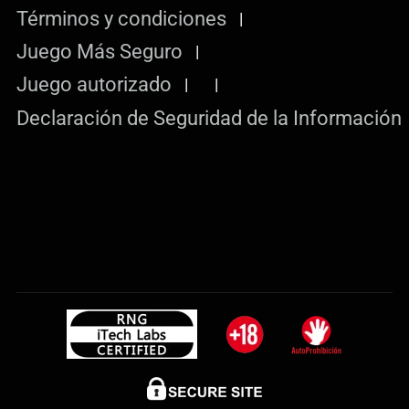
Términos y condiciones
Juego Más Seguro
Juego autorizado
Declaración de Seguridad de la Información