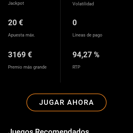
Jackpot
Volatilidad
20 €
0
Apuesta máx.
Líneas de pago
3169 €
94,27 %
Premio más grande
RTP
JUGAR AHORA
Juegos Recomendados