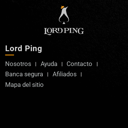
Lord Ping
Nosotros
Ayuda
Contacto
Banca segura
Afiliados
Mapa del sitio