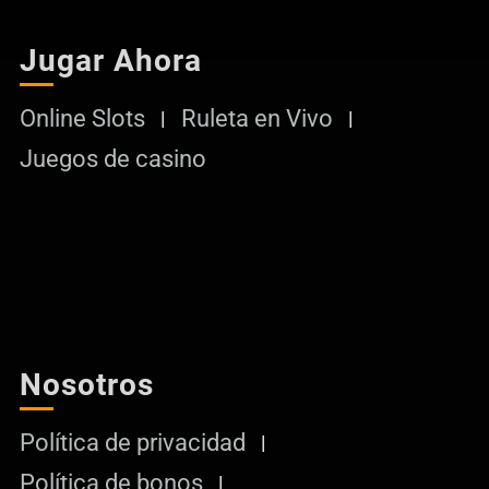
Jugar Ahora
Online Slots
Ruleta en Vivo
Juegos de casino
Nosotros
Política de privacidad
Política de bonos