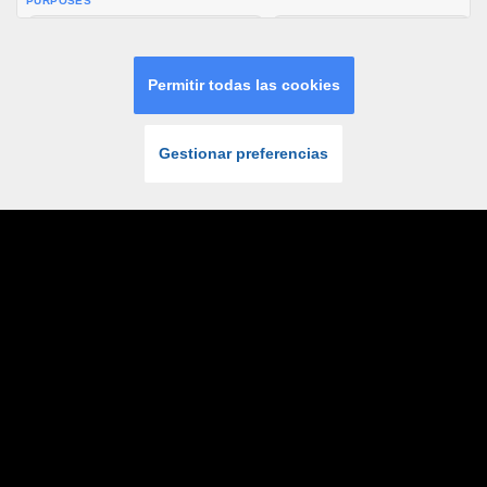
INICIAR
ÚNETE
SESIÓN