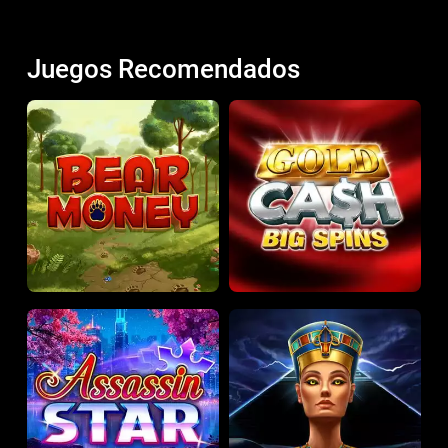
Juegos Recomendados