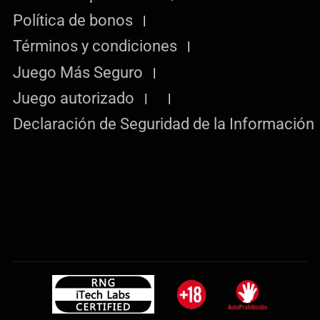
Política de bonos
Términos y condiciones
Juego Más Seguro
Juego autorizado
Declaración de Seguridad de la Información