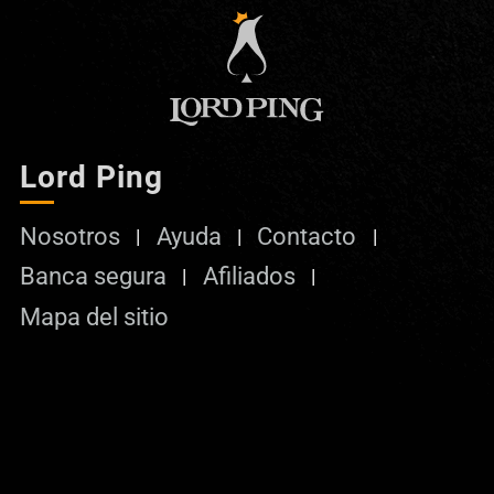
Lord Ping
Nosotros
Ayuda
Contacto
Banca segura
Afiliados
Mapa del sitio