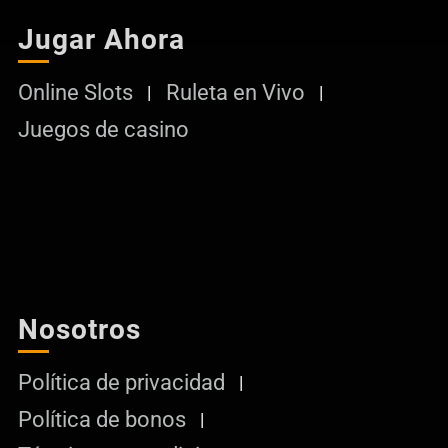
Jugar Ahora
Online Slots
Ruleta en Vivo
Juegos de casino
Nosotros
Política de privacidad
Política de bonos