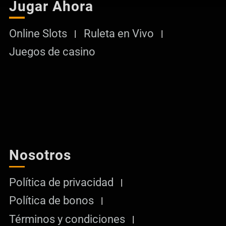
Jugar Ahora
Online Slots
Ruleta en Vivo
Juegos de casino
Nosotros
Política de privacidad
Política de bonos
Términos y condiciones