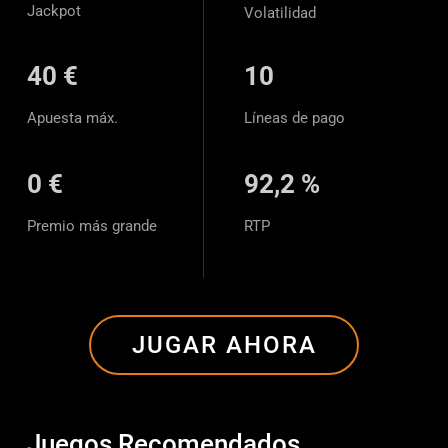
Jackpot
Volatilidad
40 €
10
Apuesta máx.
Líneas de pago
0 €
92,2 %
Premio más grande
RTP
JUGAR AHORA
Juegos Recomendados