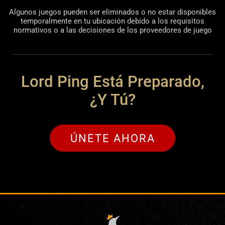
Algunos juegos pueden ser eliminados o no estar disponibles
temporalmente en tu ubicación debido a los requisitos
normativos o a las decisiones de los proveedores de juego
Lord Ping Está Preparado,
¿y Tú?
ÚNETE AHORA