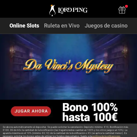
Online Slots
Ruleta en Vivo
Juegos de casino
Se abona automáticamente al depositar. Se puede solicitar la cancelación. Depósito mínimo: €10, Bonificación máx.
€100. DG de 60x la cantidad de la bonificación (las tragamonedas cuentan un 100% y los otros juegos un 10%). La
apuesta máxima es el 10% (mínimo €0,10) de la cantidad de la bonificación o €5 (se aplica la cantidad menor). Es
necesario solicitar los bonos antes de utilizar los fondos depositados. Sujeto a la
política de bonificaciones.