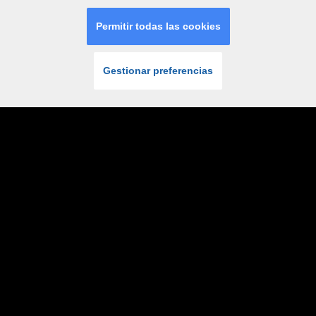
INICIAR
ÚNETE
SESIÓN