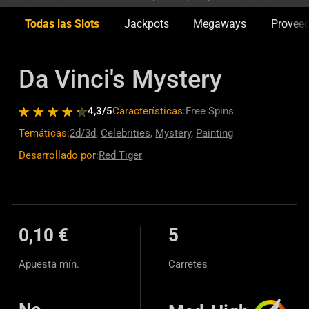
Todas las Slots
Jackpots
Megaways
Provee
Da Vinci's Mystery
4,3
/5
Características:
Free Spins
Temáticas:
2d/3d
,
Celebrities
,
Mystery
,
Painting
Desarrollado por:
Red Tiger
0,10 €
5
Apuesta mín.
Carretes