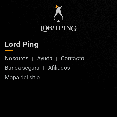
Lord Ping
Nosotros
Ayuda
Contacto
Banca segura
Afiliados
Mapa del sitio