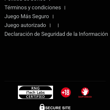
Términos y condiciones
Juego Más Seguro
Juego autorizado
Declaración de Seguridad de la Información