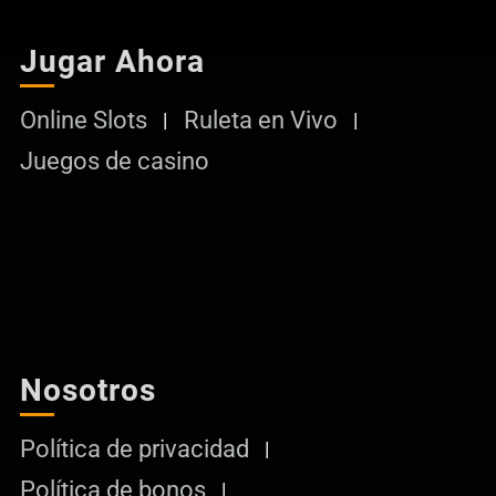
Jugar Ahora
Online Slots
Ruleta en Vivo
Juegos de casino
Nosotros
Política de privacidad
Política de bonos