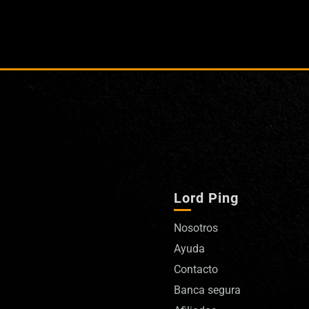
Lord Ping
Nosotros
Ayuda
Contacto
Banca segura