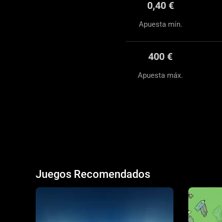
0,40 €
Apuesta mín.
400 €
Apuesta máx.
Juegos Recomendados