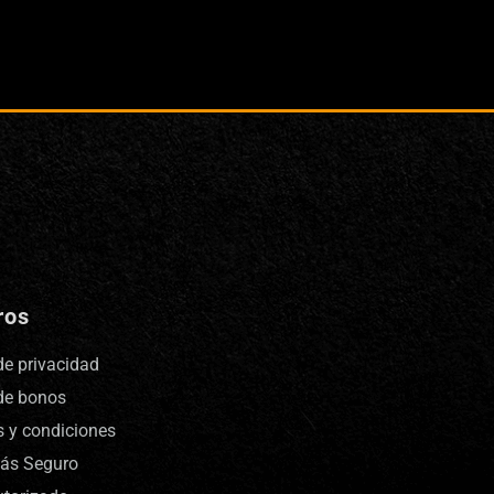
ros
 de privacidad
 de bonos
 y condiciones
ás Seguro