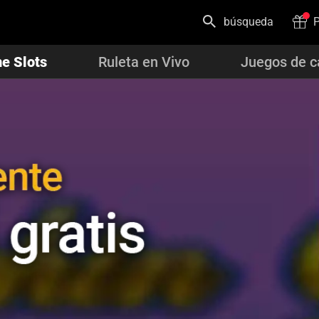
búsqueda
ne Slots
Ruleta en Vivo
Juegos de c