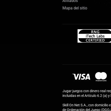
Afiliados
Mapa del sitio