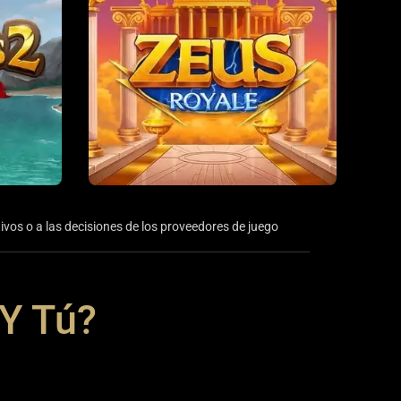
vos o a las decisiones de los proveedores de juego
¿y Tú?