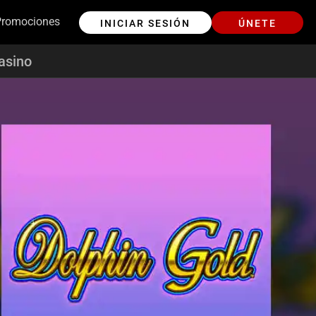
Promociones
INICIAR SESIÓN
ÚNETE
asino