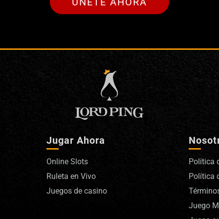
ÚNETE AHORA
Jugar Ahora
Nosot
Online Slots
Política
Ruleta en Vivo
Política
Juegos de casino
Términos
Juego M