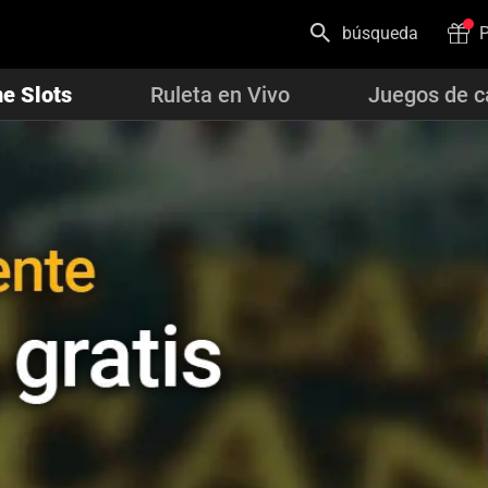
búsqueda
ne Slots
Ruleta en Vivo
Juegos de c