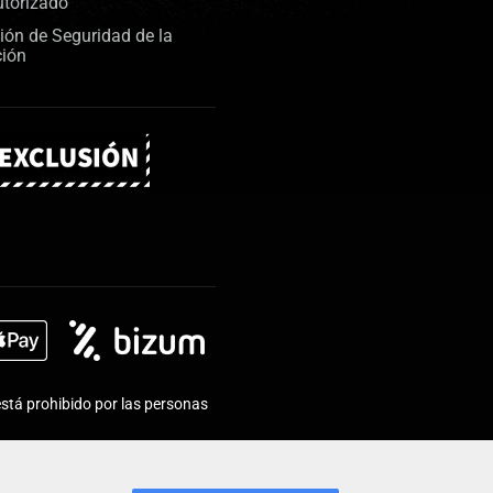
utorizado
ión de Seguridad de la
ción