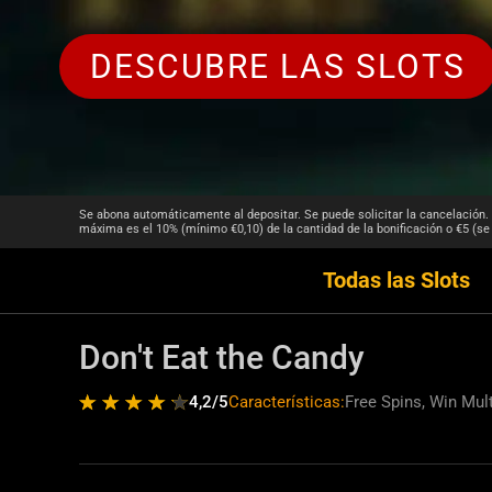
DESCUBRE LAS SLOTS
Se abona automáticamente al depositar. Se puede solicitar la cancelación.
máxima es el 10% (mínimo €0,10) de la cantidad de la bonificación o €5 (se 
Todas las Slots
Don't Eat the Candy
4,2
/5
Características:
Free Spins, Win Mult