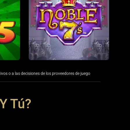
vos o a las decisiones de los proveedores de juego
¿y Tú?