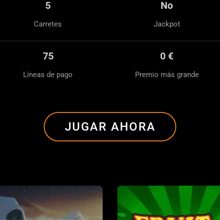
5
No
Carretes
Jackpot
75
0 €
Líneas de pago
Premio más grande
JUGAR AHORA