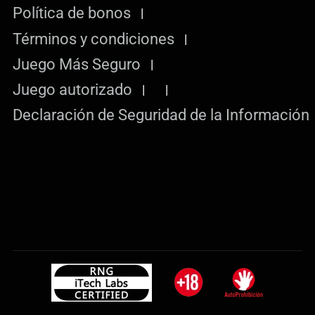
Política de bonos
Términos y condiciones
Juego Más Seguro
Juego autorizado
Declaración de Seguridad de la Información