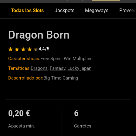
Todas las Slots
Jackpots
Megaways
Provee
Dragon Born
4,4
/5
Características:
Free Spins, Win Multiplier
Temáticas:
Dragons
,
Fantasy
,
Lucky japan
Desarrollado por:
Big Time Gaming
0,20 €
6
Apuesta mín.
Carretes