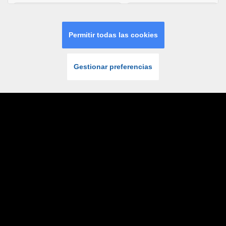
INICIAR
ÚNETE
SESIÓN