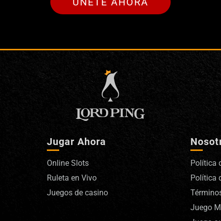
ÚNETE AHORA
Jugar Ahora
Nosot
Online Slots
Política
Ruleta en Vivo
Política
Juegos de casino
Términos
Juego M