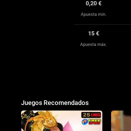
0,20 €
Apuesta mín.
15 €
Apuesta máx.
Juegos Recomendados