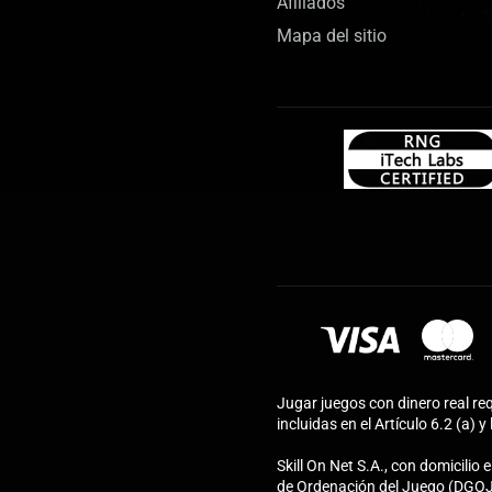
Afiliados
Mapa del sitio