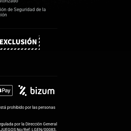
utorizado
ión de Seguridad de la
ción