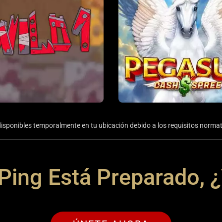
isponibles temporalmente en tu ubicación debido a los requisitos normati
Ping Está Preparado, 