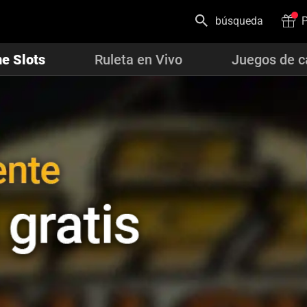
búsqueda
ne Slots
Ruleta en Vivo
Juegos de c