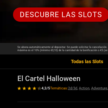
DESCUBRE LAS SLOTS
Se abona automáticamente al depositar. Se puede solicitar la cancelación.
máxima es el 10% (mínimo €0,10) de la cantidad de la bonificación o €5 (se 
Todas las Slots
El Cartel Halloween
4,3
/5
Temáticas:
2d/3d
,
Action
,
Adventure