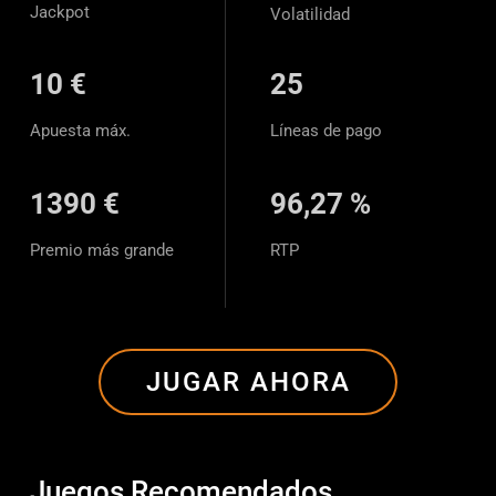
Jackpot
Volatilidad
10 €
25
Apuesta máx.
Líneas de pago
1390 €
96,27 %
Premio más grande
RTP
JUGAR AHORA
Juegos Recomendados