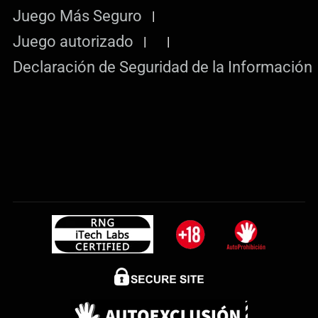
Juego Más Seguro
Juego autorizado
Declaración de Seguridad de la Información