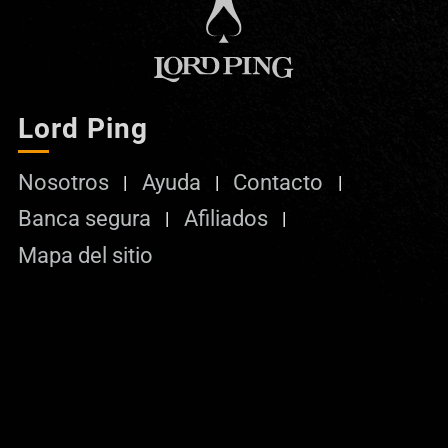
Lord Ping
Nosotros
Ayuda
Contacto
Banca segura
Afiliados
Mapa del sitio