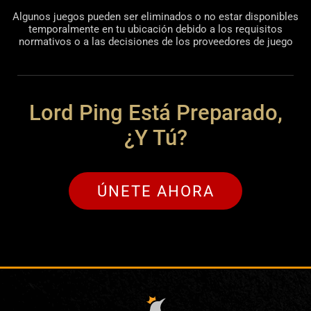
Algunos juegos pueden ser eliminados o no estar disponibles
temporalmente en tu ubicación debido a los requisitos
normativos o a las decisiones de los proveedores de juego
Lord Ping Está Preparado,
¿y Tú?
ÚNETE AHORA