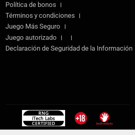
Política de bonos
Términos y condiciones
Juego Más Seguro
Juego autorizado
Declaración de Seguridad de la Información