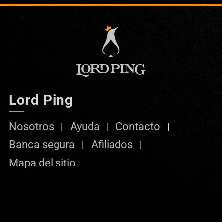
Lord Ping
Nosotros
Ayuda
Contacto
Banca segura
Afiliados
Mapa del sitio