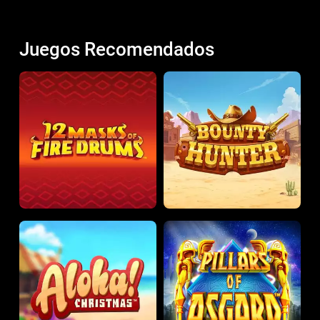
Juegos Recomendados