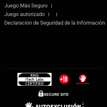
Juego Más Seguro
Juego autorizado
Declaración de Seguridad de la Información