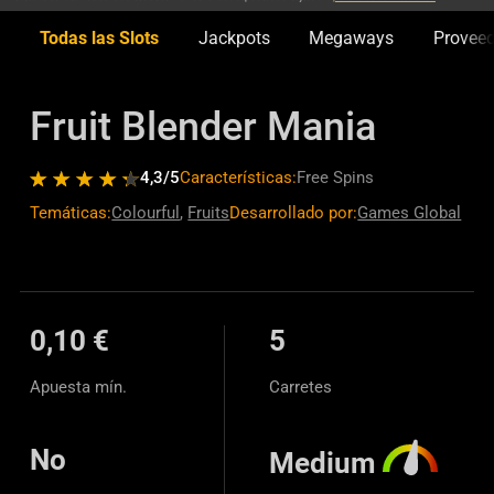
Todas las Slots
Jackpots
Megaways
Provee
Fruit Blender Mania
4,3
/5
Características:
Free Spins
Temáticas:
Colourful
,
Fruits
Desarrollado por:
Games Global
0,10 €
5
Apuesta mín.
Carretes
No
Medium