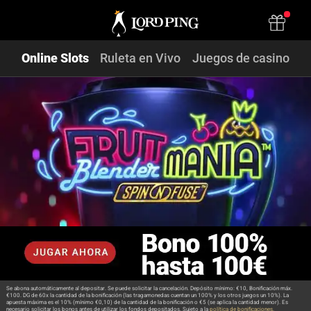
Online Slots
Ruleta en Vivo
Juegos de casino
Se abona automáticamente al depositar. Se puede solicitar la cancelación. Depósito mínimo: €10, Bonificación máx.
€100. DG de 60x la cantidad de la bonificación (las tragamonedas cuentan un 100% y los otros juegos un 10%). La
apuesta máxima es el 10% (mínimo €0,10) de la cantidad de la bonificación o €5 (se aplica la cantidad menor). Es
necesario solicitar los bonos antes de utilizar los fondos depositados. Sujeto a la
política de bonificaciones.