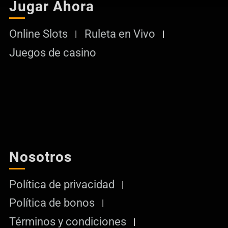
Jugar Ahora
Online Slots
Ruleta en Vivo
Juegos de casino
Nosotros
Política de privacidad
Política de bonos
Términos y condiciones