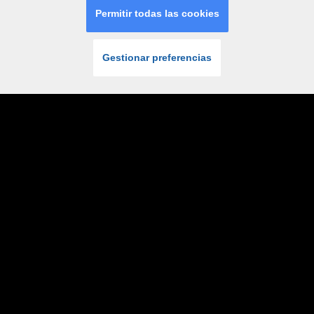
INICIAR
ÚNETE
SESIÓN
V: 2.2.0 All rights reserved. January 2020