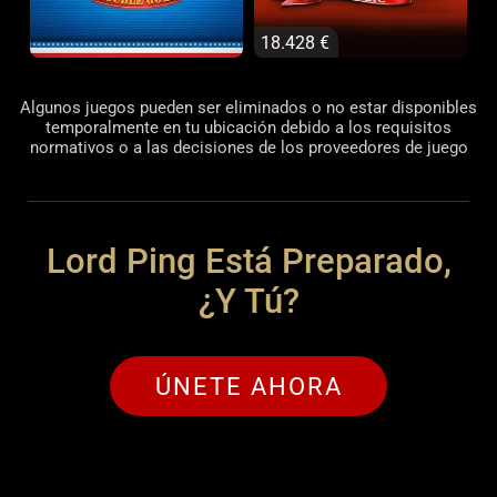
18.428 €
Algunos juegos pueden ser eliminados o no estar disponibles
temporalmente en tu ubicación debido a los requisitos
normativos o a las decisiones de los proveedores de juego
Lord Ping Está Preparado,
¿y Tú?
ÚNETE AHORA