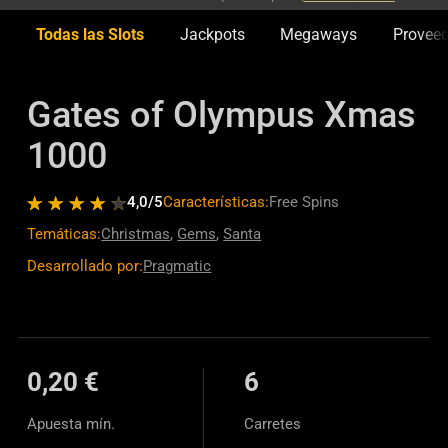
Todas las Slots
Jackpots
Megaways
Provee
Gates of Olympus Xmas
1000
4,0
/5
Características:
Free Spins
Temáticas:
Christmas
,
Gems
,
Santa
Desarrollado por:
Pragmatic
0,20 €
6
Apuesta mín.
Carretes