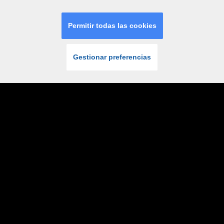
INICIAR
ÚNETE
SESIÓN