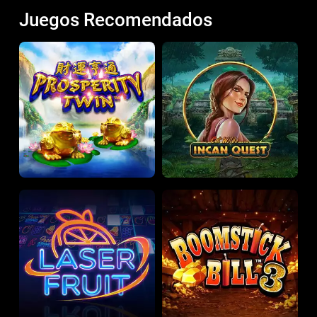
Juegos Recomendados