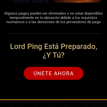
Algunos juegos pueden ser eliminados o no estar disponibles
temporalmente en tu ubicación debido a los requisitos
normativos o a las decisiones de los proveedores de juego
Lord Ping Está Preparado,
¿y Tú?
ÚNETE AHORA