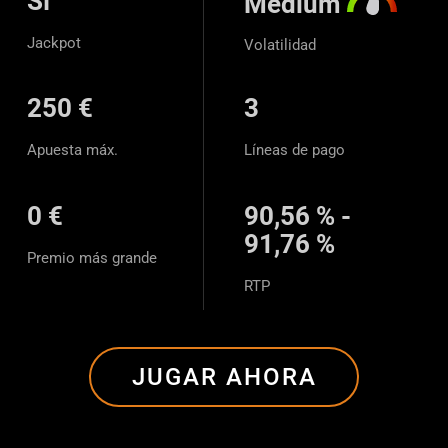
Sí
Medium
Jackpot
Volatilidad
250 €
3
Apuesta máx.
Líneas de pago
0 €
90,56 %
-
91,76 %
Premio más grande
RTP
JUGAR AHORA