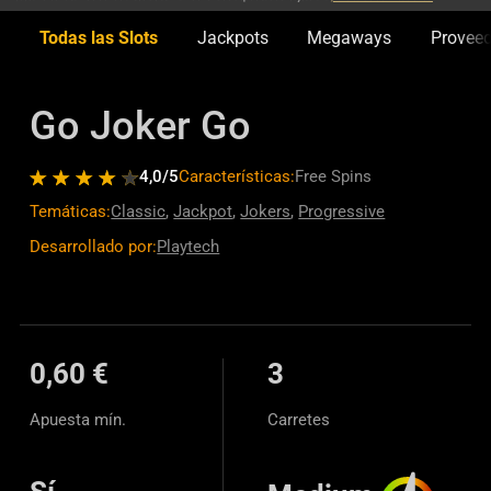
Todas las Slots
Jackpots
Megaways
Provee
Go Joker Go
4,0
/5
Características:
Free Spins
Temáticas:
Classic
,
Jackpot
,
Jokers
,
Progressive
Desarrollado por:
Playtech
0,60 €
3
Apuesta mín.
Carretes