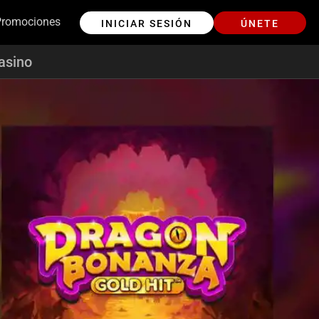
Promociones
INICIAR SESIÓN
ÚNETE
asino