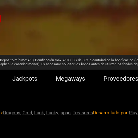
 Depósito mínimo: €10, Bonificación máx. €100. DG de 60x la cantidad de la bonificación 
aplica la cantidad menor). Es necesario solicitar los bonos antes de utilizar los fondos de
Jackpots
Megaways
Proveedore
s:
Dragons
,
Gold
,
Luck
,
Lucky japan
,
Treasures
Desarrollado por:
Play