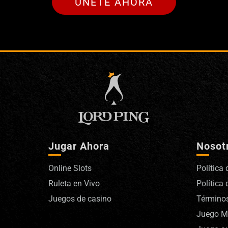
ÚNETE AHORA
Jugar Ahora
Nosot
Online Slots
Política
Ruleta en Vivo
Política
Juegos de casino
Términos
Juego M