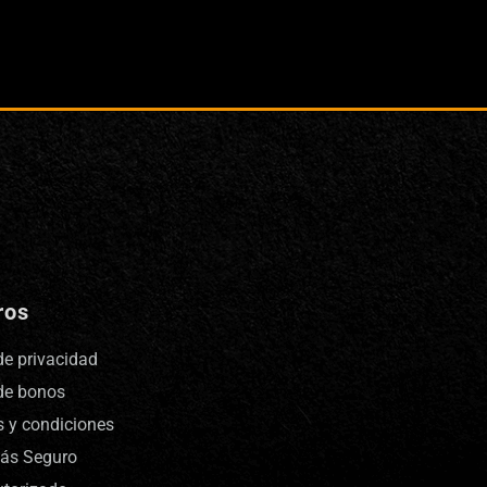
ros
 de privacidad
 de bonos
 y condiciones
ás Seguro