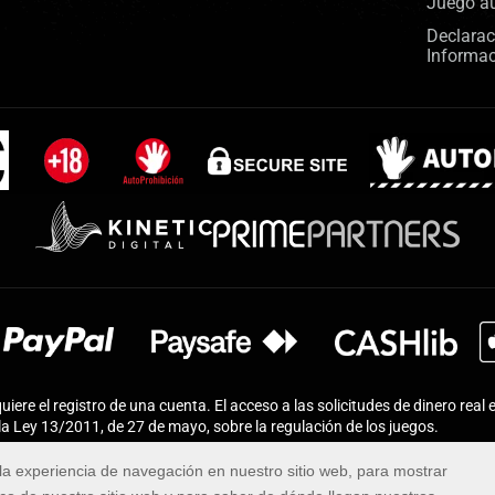
Juego a
Declarac
Informa