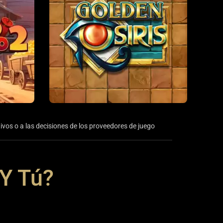
vos o a las decisiones de los proveedores de juego
¿y Tú?