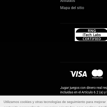
Afiliados
Mapa del sitio