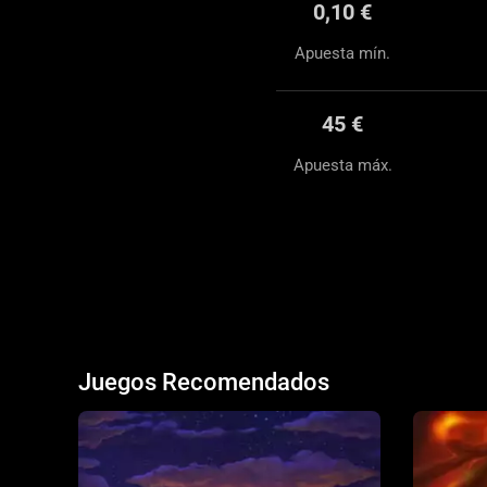
0,10 €
Apuesta mín.
45 €
Apuesta máx.
Juegos Recomendados