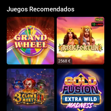
Juegos Recomendados
2568 €