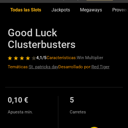
Todas las Slots
Jackpots
Megaways
Provee
Good Luck
Clusterbusters
4,1
/5
Características:
Win Multiplier
Temáticas:
St. patricks day
Desarrollado por:
Red Tiger
0,10 €
5
Apuesta mín.
Carretes