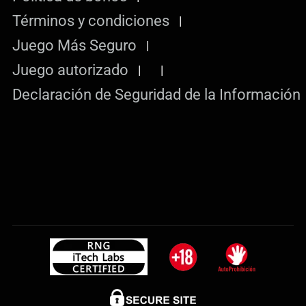
Términos y condiciones
Juego Más Seguro
Juego autorizado
Declaración de Seguridad de la Información