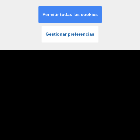
INICIAR
ÚNETE
SESIÓN