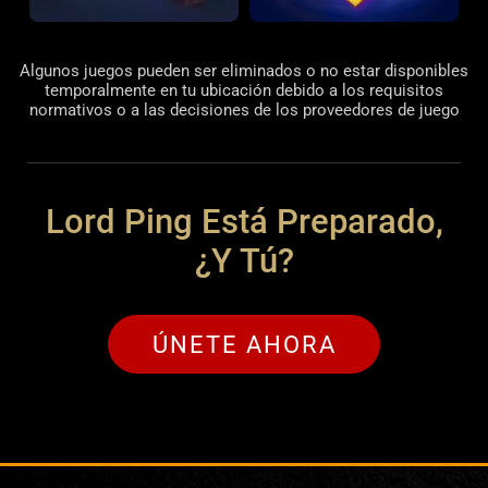
Algunos juegos pueden ser eliminados o no estar disponibles
temporalmente en tu ubicación debido a los requisitos
normativos o a las decisiones de los proveedores de juego
Lord Ping Está Preparado,
¿y Tú?
ÚNETE AHORA