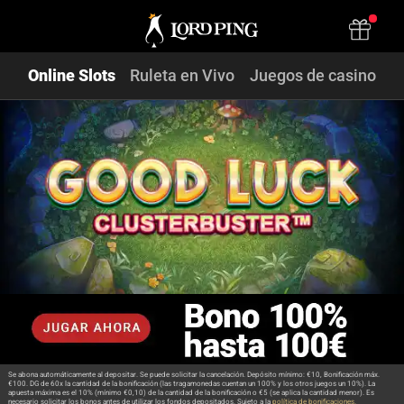
Online Slots
Ruleta en Vivo
Juegos de casino
Se abona automáticamente al depositar. Se puede solicitar la cancelación. Depósito mínimo: €10, Bonificación máx.
€100. DG de 60x la cantidad de la bonificación (las tragamonedas cuentan un 100% y los otros juegos un 10%). La
apuesta máxima es el 10% (mínimo €0,10) de la cantidad de la bonificación o €5 (se aplica la cantidad menor). Es
necesario solicitar los bonos antes de utilizar los fondos depositados. Sujeto a la
política de bonificaciones.